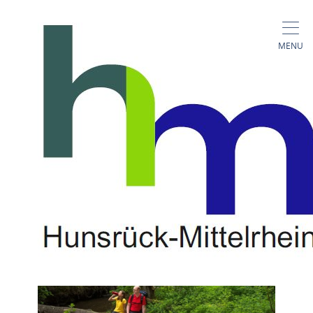
Long-distance trails, dream loops, short
dream loops
MENU
Premium trails