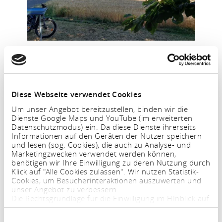
Diese Webseite verwendet Cookies
Um unser Angebot bereitzustellen, binden wir die
Dienste Google Maps und YouTube (im erweiterten
Datenschutzmodus) ein. Da diese Dienste ihrerseits
Informationen auf den Geräten der Nutzer speichern
und lesen (sog. Cookies), die auch zu Analyse- und
Marketingzwecken verwendet werden können,
benötigen wir Ihre Einwilligung zu deren Nutzung durch
Klick auf "Alle Cookies zulassen". Wir nutzen Statistik-
Cycling Holidays
Cookies, um Besucherinteraktionen auszuwerten und
unser Angebot zu verbessern.
Die Rechtsgrundlage für die Einwilligung im HInblick auf
die Speicherung und das Auslesen von Informationen
ist $ 25 Abs. 1 TTDSG sowie im Hinblick auf die
Einwilligungsauswahl