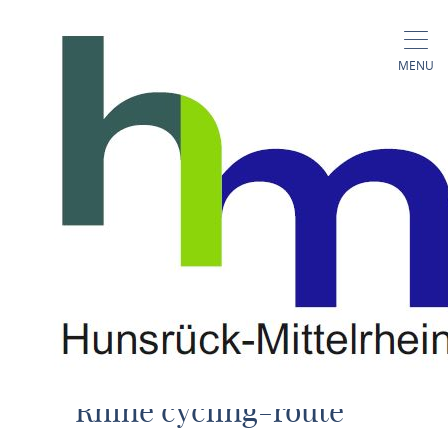
Cycling
Rhine-Cycling-Route,
MENU
Schinderhannes-Cycling-Route
and Round-Trips
Rhine cycling-route