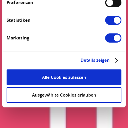
widerrufen. Weitere Informationen finden Sie in
Präferenzen
unserem
Impressum
und in unserer
Datenschutzerklärung
.
Statistiken
Marketing
Details zeigen
Alle Cookies zulassen
Ausgewählte Cookies erlauben