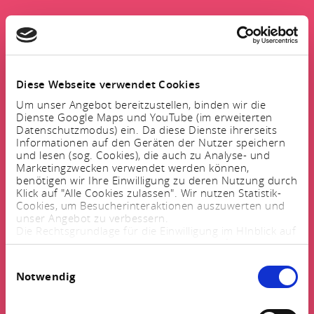
Diese Webseite verwendet Cookies
Um unser Angebot bereitzustellen, binden wir die
Dienste Google Maps und YouTube (im erweiterten
Datenschutzmodus) ein. Da diese Dienste ihrerseits
Informationen auf den Geräten der Nutzer speichern
und lesen (sog. Cookies), die auch zu Analyse- und
Marketingzwecken verwendet werden können,
benötigen wir Ihre Einwilligung zu deren Nutzung durch
Klick auf "Alle Cookies zulassen". Wir nutzen Statistik-
Cookies, um Besucherinteraktionen auszuwerten und
unser Angebot zu verbessern.
Die Rechtsgrundlage für die Einwilligung im HInblick auf
die Speicherung und das Auslesen von Informationen
ist $ 25 Abs. 1 TTDSG sowie im Hinblick auf die
Einwilligungsauswahl
Verarbeitung personenbezogener Daten Art. 6 Abs. 1
Notwendig
lit. a DSGVO.
Sie können Ihre Einstellungen jederzeit mittels eines
Links im Fußbereich der Webseite anpassen und