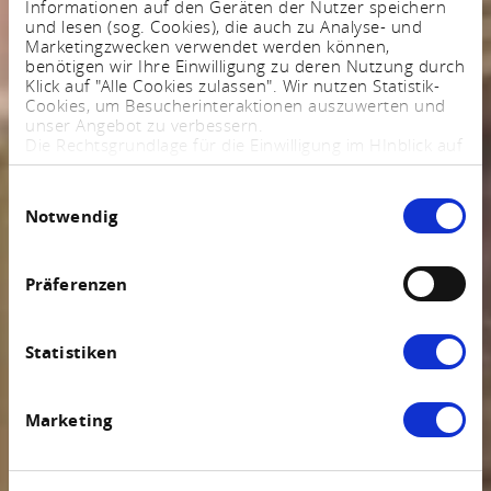
Informationen auf den Geräten der Nutzer speichern
und lesen (sog. Cookies), die auch zu Analyse- und
Marketingzwecken verwendet werden können,
benötigen wir Ihre Einwilligung zu deren Nutzung durch
Klick auf "Alle Cookies zulassen". Wir nutzen Statistik-
Cookies, um Besucherinteraktionen auszuwerten und
unser Angebot zu verbessern.
Die Rechtsgrundlage für die Einwilligung im HInblick auf
die Speicherung und das Auslesen von Informationen
ist $ 25 Abs. 1 TTDSG sowie im Hinblick auf die
Einwilligungsauswahl
Verarbeitung personenbezogener Daten Art. 6 Abs. 1
Notwendig
lit. a DSGVO.
Sie können Ihre Einstellungen jederzeit mittels eines
Links im Fußbereich der Webseite anpassen und
widerrufen. Weitere Informationen finden Sie in
Präferenzen
unserem
Impressum
und in unserer
Datenschutzerklärung
.
Statistiken
Marketing