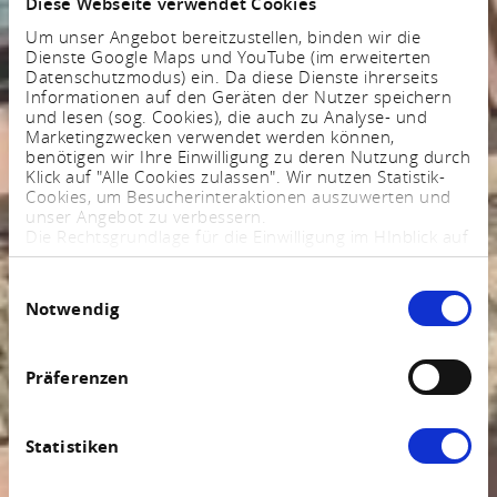
Diese Webseite verwendet Cookies
Um unser Angebot bereitzustellen, binden wir die
Dienste Google Maps und YouTube (im erweiterten
Datenschutzmodus) ein. Da diese Dienste ihrerseits
Informationen auf den Geräten der Nutzer speichern
und lesen (sog. Cookies), die auch zu Analyse- und
Marketingzwecken verwendet werden können,
benötigen wir Ihre Einwilligung zu deren Nutzung durch
Klick auf "Alle Cookies zulassen". Wir nutzen Statistik-
Cookies, um Besucherinteraktionen auszuwerten und
unser Angebot zu verbessern.
Die Rechtsgrundlage für die Einwilligung im HInblick auf
die Speicherung und das Auslesen von Informationen
ist $ 25 Abs. 1 TTDSG sowie im Hinblick auf die
Einwilligungsauswahl
Verarbeitung personenbezogener Daten Art. 6 Abs. 1
Notwendig
lit. a DSGVO.
Sie können Ihre Einstellungen jederzeit mittels eines
Links im Fußbereich der Webseite anpassen und
widerrufen. Weitere Informationen finden Sie in
Präferenzen
unserem
Impressum
und in unserer
Datenschutzerklärung
.
Statistiken