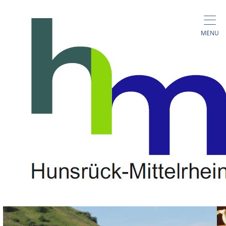
MENU
Haus Goldemund
Rieslingstraße 84, 55430 Oberwesel-Engehöll
CALL
MAP