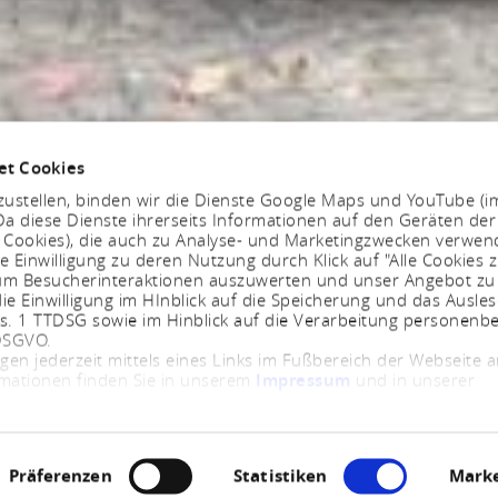
et Cookies
ustellen, binden wir die Dienste Google Maps und YouTube (i
a diese Dienste ihrerseits Informationen auf den Geräten der
. Cookies), die auch zu Analyse- und Marketingzwecken verwe
e Einwilligung zu deren Nutzung durch Klick auf "Alle Cookies z
, um Besucherinteraktionen auszuwerten und unser Angebot zu
ie Einwilligung im HInblick auf die Speicherung und das Ausle
bs. 1 TTDSG sowie im Hinblick auf die Verarbeitung personenb
 DSGVO.
ngen jederzeit mittels eines Links im Fußbereich der Webseite
rmationen finden Sie in unserem
Impressum
und in unserer
Präferenzen
Statistiken
Marke