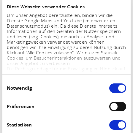
Emmelshausen. Het dorpscentrum met talrijke winkels
Diese Webseite verwendet Cookies
en inkoopmogelijkheden ligt ook op loopafstand. In
Um unser Angebot bereitzustellen, binden wir die
deze folder en in de flyers en brochures vindt u verdere
Dienste Google Maps und YouTube (im erweiterten
Datenschutzmodus) ein. Da diese Dienste ihrerseits
informatie over Emmelshausen, de wandel- en
Informationen auf den Geräten der Nutzer speichern
fietsroutes in de omgeving en andere tips voor
und lesen (sog. Cookies), die auch zu Analyse- und
Marketingzwecken verwendet werden können,
uitstapjes. U bent ook altijd welkom om contact met ons
benötigen wir Ihre Einwilligung zu deren Nutzung durch
op te nemen!
Klick auf "Alle Cookies zulassen". Wir nutzen Statistik-
Cookies, um Besucherinteraktionen auszuwerten und
unser Angebot zu verbessern.
Die Rechtsgrundlage für die Einwilligung im HInblick auf
die Speicherung und das Auslesen von Informationen
ist $ 25 Abs. 1 TTDSG sowie im Hinblick auf die
Einwilligungsauswahl
Verarbeitung personenbezogener Daten Art. 6 Abs. 1
Notwendig
lit. a DSGVO.
Sie können Ihre Einstellungen jederzeit mittels eines
Links im Fußbereich der Webseite anpassen und
widerrufen. Weitere Informationen finden Sie in
Präferenzen
unserem
Impressum
und in unserer
Datenschutzerklärung
.
Statistiken