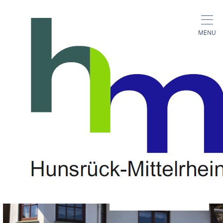
MENU
Fewo Zum Heilbrünnchen
F
Basselscheider-Str. 50, 56281 Emmelshausen
CALL
MAP