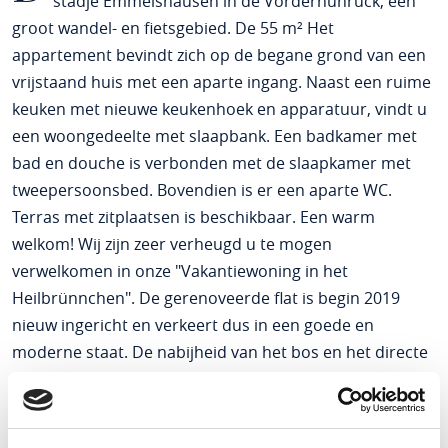
stadje Emmelshausen in de Vorderhunrück, een
groot wandel- en fietsgebied. De 55 m² Het
appartement bevindt zich op de begane grond van een
vrijstaand huis met een aparte ingang. Naast een ruime
keuken met nieuwe keukenhoek en apparatuur, vindt u
een woongedeelte met slaapbank. Een badkamer met
bad en douche is verbonden met de slaapkamer met
tweepersoonsbed. Bovendien is er een aparte WC.
Terras met zitplaatsen is beschikbaar. Een warm
welkom! Wij zijn zeer verheugd u te mogen
verwelkomen in onze "Vakantiewoning in het
Heilbrünnchen". De gerenoveerde flat is begin 2019
nieuw ingericht en verkeert dus in een goede en
moderne staat. De nabijheid van het bos en het directe
uitzicht op de natuur maken het vakantiegevoel nog
groter. In slechts een paar minuten lopen bereikt u een
van de populaire wandelpaden in de regio