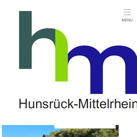
MENU
Ferienwohnung
Bachgeflüster
Gründelbach 99, 56329 Sankt Goar
CALL
MAP