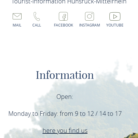
Tourist-Information Hunsrück-Mittelrhein
MAIL
CALL
FACEBOOK
INSTAGRAM
YOUTUBE
Information
Open:
Monday to Friday: from 9 to 12 / 14 to 17
here you find us