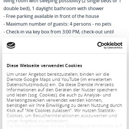
living room with sleeping possibility (2 single beds or 1
double bed), 1 daylight bathroom with shower
- Free parking available in front of the house
- Maximum number of guests: 4 persons - no pets
- Check-in via key box from 3:00 PM, check-out until
11:00 AM
Diese Webseite verwendet Cookies
Um unser Angebot bereitzustellen, binden wir die
Dienste Google Maps und YouTube (im erweiterten
Datenschutzmodus) ein. Da diese Dienste ihrerseits
Informationen auf den Geräten der Nutzer speichern
und lesen (sog. Cookies), die auch zu Analyse- und
Marketingzwecken verwendet werden können,
benötigen wir Ihre Einwilligung zu deren Nutzung durch
Klick auf "Alle Cookies zulassen". Wir nutzen Statistik-
Cookies, um Besucherinteraktionen auszuwerten und
unser Angebot zu verbessern.
Period
Die Rechtsgrundlage für die Einwilligung im HInblick auf