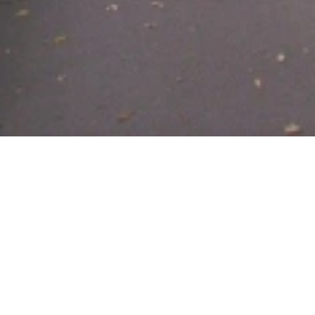
Open now - closes at 23:59
Ehrenburgblick