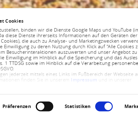
et Cookies
ustellen, binden wir die Dienste Google Maps und YouTube (i
a diese Dienste ihrerseits Informationen auf den Geräten der
. Cookies), die auch zu Analyse- und Marketingzwecken verwe
e Einwilligung zu deren Nutzung durch Klick auf "Alle Cookies z
, um Besucherinteraktionen auszuwerten und unser Angebot zu
ie Einwilligung im HInblick auf die Speicherung und das Ausle
bs. 1 TTDSG sowie im Hinblick auf die Verarbeitung personenb
 DSGVO.
ngen jederzeit mittels eines Links im Fußbereich der Webseite
rmationen finden Sie in unserem
Impressum
und in unserer
Präferenzen
Statistiken
Marke