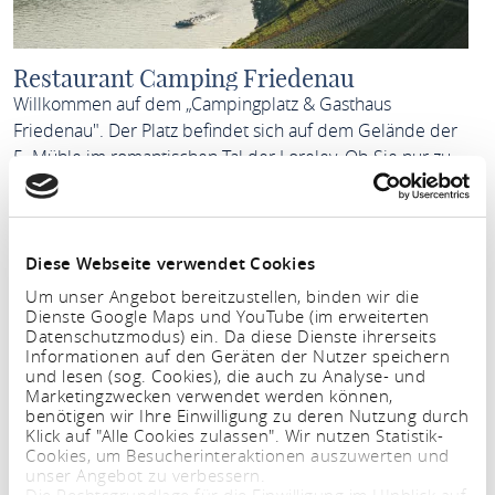
Restaurant Camping Friedenau
Willkommen auf dem „Campingplatz & Gasthaus
Friedenau". Der Platz befindet sich auf dem Gelände der
5. Mühle im romantischen Tal der Loreley. Ob Sie nur zu
einer Übernachtung oder Ihren Jahresurlaub am
Mittelrhein verbringen möchten, …
Diese Webseite verwendet Cookies
MEHR ERFAHREN
Um unser Angebot bereitzustellen, binden wir die
Dienste Google Maps und YouTube (im erweiterten
Datenschutzmodus) ein. Da diese Dienste ihrerseits
Informationen auf den Geräten der Nutzer speichern
und lesen (sog. Cookies), die auch zu Analyse- und
Marketingzwecken verwendet werden können,
benötigen wir Ihre Einwilligung zu deren Nutzung durch
Klick auf "Alle Cookies zulassen". Wir nutzen Statistik-
Cookies, um Besucherinteraktionen auszuwerten und
unser Angebot zu verbessern.
Die Rechtsgrundlage für die Einwilligung im HInblick auf