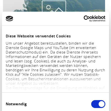
Diese Webseite verwendet Cookies
Um unser Angebot bereitzustellen, binden wir die
Dienste Google Maps und YouTube (im erweiterten
Landgasthof Rebstock
Datenschutzmodus) ein. Da diese Dienste ihrerseits
Liebe Besucher, liebe Gäste, wir begrüßen Sie recht
Informationen auf den Geräten der Nutzer speichern
herzlich in unserem familiär geführten Landgasthof
und lesen (sog. Cookies), die auch zu Analyse- und
Marketingzwecken verwendet werden können,
Rebstock . Sie finden unseren Landgasthof mitten im
benötigen wir Ihre Einwilligung zu deren Nutzung durch
UNESCO Welterbe „Oberes Mittelrheintal“ oberhalb der
Klick auf "Alle Cookies zulassen". Wir nutzen Statistik-
Stadt Sankt Goar im Ortsteil…
Cookies, um Besucherinteraktionen auszuwerten und
unser Angebot zu verbessern.
Die Rechtsgrundlage für die Einwilligung im HInblick auf
die Speicherung und das Auslesen von Informationen
MEHR ERFAHREN
ist $ 25 Abs. 1 TTDSG sowie im Hinblick auf die
Einwilligungsauswahl
Verarbeitung personenbezogener Daten Art. 6 Abs. 1
Notwendig
lit. a DSGVO.
Sie können Ihre Einstellungen jederzeit mittels eines