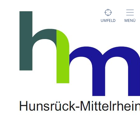
UMFELD
MENÜ