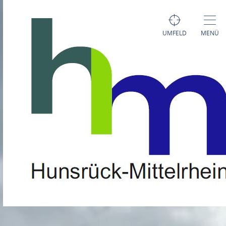
UMFELD
MENÜ