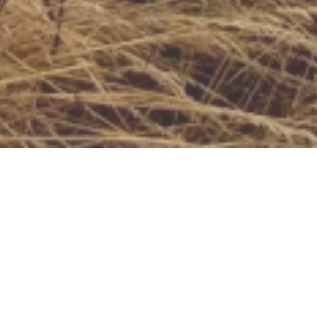
Millasch Kreuz
56283 Morshausen