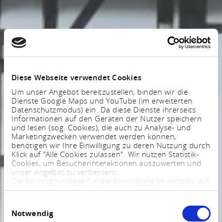
Diese Webseite verwendet Cookies
Um unser Angebot bereitzustellen, binden wir die
Dienste Google Maps und YouTube (im erweiterten
Datenschutzmodus) ein. Da diese Dienste ihrerseits
Informationen auf den Geräten der Nutzer speichern
und lesen (sog. Cookies), die auch zu Analyse- und
Marketingzwecken verwendet werden können,
benötigen wir Ihre Einwilligung zu deren Nutzung durch
Klick auf "Alle Cookies zulassen". Wir nutzen Statistik-
Cookies, um Besucherinteraktionen auszuwerten und
unser Angebot zu verbessern.
Die Rechtsgrundlage für die Einwilligung im HInblick auf
die Speicherung und das Auslesen von Informationen
ist $ 25 Abs. 1 TTDSG sowie im Hinblick auf die
Einwilligungsauswahl
Verarbeitung personenbezogener Daten Art. 6 Abs. 1
Notwendig
lit. a DSGVO.