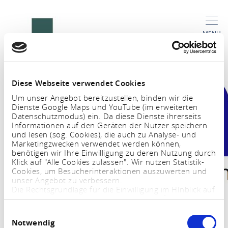
Iets niet gevonden?
MENU
Zoeken in onze database
Service
Iets niet gevonden?
Diese Webseite verwendet Cookies
Um unser Angebot bereitzustellen, binden wir die
wij zijn hier voor u
Dienste Google Maps und YouTube (im erweiterten
Datenschutzmodus) ein. Da diese Dienste ihrerseits
Tourist Info Hunsrück-Mittelrhein
Informationen auf den Geräten der Nutzer speichern
und lesen (sog. Cookies), die auch zu Analyse- und
Marketingzwecken verwendet werden können,
benötigen wir Ihre Einwilligung zu deren Nutzung durch
Klick auf "Alle Cookies zulassen". Wir nutzen Statistik-
E-MAIL:
TELEFONISCH CONTACT
FACEBOOK
INSTAGRAM
Cookies, um Besucherinteraktionen auszuwerten und
unser Angebot zu verbessern.
Die Rechtsgrundlage für die Einwilligung im HInblick auf
die Speicherung und das Auslesen von Informationen
YOUTUBE
ist $ 25 Abs. 1 TTDSG sowie im Hinblick auf die
Einwilligungsauswahl
Verarbeitung personenbezogener Daten Art. 6 Abs. 1
Notwendig
lit. a DSGVO.