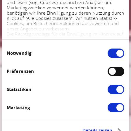
und lesen (sog. Cookies), die auch zu Analyse- und
Marketingzwecken verwendet werden können,
benötigen wir Ihre Einwilligung zu deren Nutzung durch
Klick auf "Alle Cookies zulassen". Wir nutzen Statistik-
Cookies, um Besucherinteraktionen auszuwerten und
unser Angebot zu verbessern.
Die Rechtsgrundlage für die Einwilligung im HInblick auf
die Speicherung und das Auslesen von Informationen
ist $ 25 Abs. 1 TTDSG sowie im Hinblick auf die
Einwilligungsauswahl
Verarbeitung personenbezogener Daten Art. 6 Abs. 1
Notwendig
lit. a DSGVO.
Sie können Ihre Einstellungen jederzeit mittels eines
Links im Fußbereich der Webseite anpassen und
widerrufen. Weitere Informationen finden Sie in
Präferenzen
unserem
Impressum
und in unserer
Datenschutzerklärung
.
Statistiken
Marketing
Details zeigen