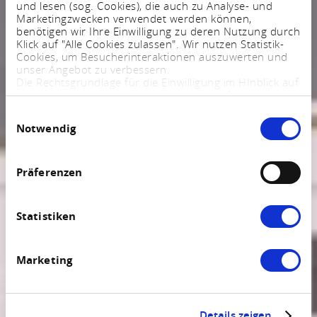
und lesen (sog. Cookies), die auch zu Analyse- und
Marketingzwecken verwendet werden können,
benötigen wir Ihre Einwilligung zu deren Nutzung durch
Klick auf "Alle Cookies zulassen". Wir nutzen Statistik-
Cookies, um Besucherinteraktionen auszuwerten und
unser Angebot zu verbessern.
Die Rechtsgrundlage für die Einwilligung im HInblick auf
die Speicherung und das Auslesen von Informationen
ist $ 25 Abs. 1 TTDSG sowie im Hinblick auf die
Einwilligungsauswahl
Verarbeitung personenbezogener Daten Art. 6 Abs. 1
Notwendig
lit. a DSGVO.
Sie können Ihre Einstellungen jederzeit mittels eines
Links im Fußbereich der Webseite anpassen und
widerrufen. Weitere Informationen finden Sie in
Präferenzen
unserem
Impressum
und in unserer
Datenschutzerklärung
.
Statistiken
Marketing
Details zeigen