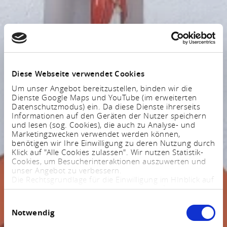
Diese Webseite verwendet Cookies
Um unser Angebot bereitzustellen, binden wir die
Dienste Google Maps und YouTube (im erweiterten
Datenschutzmodus) ein. Da diese Dienste ihrerseits
Informationen auf den Geräten der Nutzer speichern
und lesen (sog. Cookies), die auch zu Analyse- und
Marketingzwecken verwendet werden können,
benötigen wir Ihre Einwilligung zu deren Nutzung durch
Klick auf "Alle Cookies zulassen". Wir nutzen Statistik-
Cookies, um Besucherinteraktionen auszuwerten und
unser Angebot zu verbessern.
Die Rechtsgrundlage für die Einwilligung im HInblick auf
die Speicherung und das Auslesen von Informationen
ist $ 25 Abs. 1 TTDSG sowie im Hinblick auf die
Einwilligungsauswahl
Verarbeitung personenbezogener Daten Art. 6 Abs. 1
Notwendig
lit. a DSGVO.
Sie können Ihre Einstellungen jederzeit mittels eines