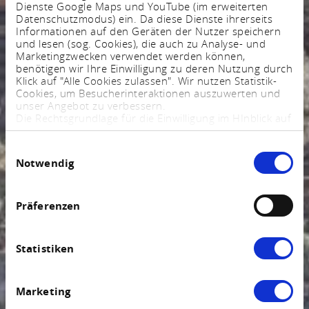
Dienste Google Maps und YouTube (im erweiterten
Datenschutzmodus) ein. Da diese Dienste ihrerseits
Informationen auf den Geräten der Nutzer speichern
und lesen (sog. Cookies), die auch zu Analyse- und
Marketingzwecken verwendet werden können,
benötigen wir Ihre Einwilligung zu deren Nutzung durch
Klick auf "Alle Cookies zulassen". Wir nutzen Statistik-
Cookies, um Besucherinteraktionen auszuwerten und
unser Angebot zu verbessern.
Die Rechtsgrundlage für die Einwilligung im HInblick auf
die Speicherung und das Auslesen von Informationen
ist $ 25 Abs. 1 TTDSG sowie im Hinblick auf die
Einwilligungsauswahl
Verarbeitung personenbezogener Daten Art. 6 Abs. 1
Notwendig
lit. a DSGVO.
Sie können Ihre Einstellungen jederzeit mittels eines
Links im Fußbereich der Webseite anpassen und
widerrufen. Weitere Informationen finden Sie in
Präferenzen
unserem
Impressum
und in unserer
Datenschutzerklärung
.
Statistiken
Marketing