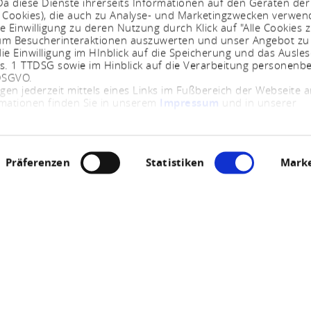
a diese Dienste ihrerseits Informationen auf den Geräten der
. Cookies), die auch zu Analyse- und Marketingzwecken verwe
e Einwilligung zu deren Nutzung durch Klick auf "Alle Cookies z
, um Besucherinteraktionen auszuwerten und unser Angebot zu
ie Einwilligung im HInblick auf die Speicherung und das Ausle
bs. 1 TTDSG sowie im Hinblick auf die Verarbeitung personenb
 DSGVO.
ngen jederzeit mittels eines Links im Fußbereich der Webseite
rmationen finden Sie in unserem
Impressum
und in unserer
Präferenzen
Statistiken
Marke
Bahnhof
56291 Pfalzfeld