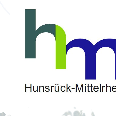
T
U bent hier:
Startpagina
Wandelen
wij zijn hier voor u
Tourist Info Hunsrück-Mittelrhei
E-MAIL:
TELEFONISCH CONTACT
FACEBO