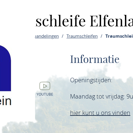
raumschleife Elfenl
Premium rondwandelingen
Traumschleifen
Traumschlei
Informatie
n
Openingstijden:
OK
INSTAGRAM
YOUTUBE
Maandag tot vrijdag: 9u
hier kunt u ons vinden