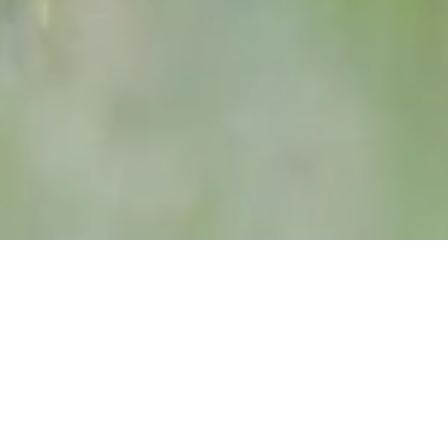
Jüdischer Friedhof
55432 Oberwesel