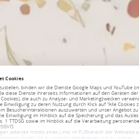
et Cookies
ustellen, binden wir die Dienste Google Maps und YouTube (i
a diese Dienste ihrerseits Informationen auf den Geräten der
. Cookies), die auch zu Analyse- und Marketingzwecken verwe
e Einwilligung zu deren Nutzung durch Klick auf "Alle Cookies z
, um Besucherinteraktionen auszuwerten und unser Angebot zu
ie Einwilligung im HInblick auf die Speicherung und das Ausle
bs. 1 TTDSG sowie im Hinblick auf die Verarbeitung personenb
 DSGVO.
ngen jederzeit mittels eines Links im Fußbereich der Webseite
rmationen finden Sie in unserem
Impressum
und in unserer