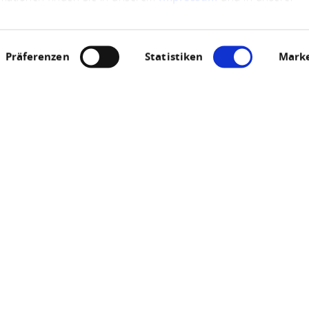
Präferenzen
Statistiken
Marke
Samstag, 22.08.2026
Sommernachtskläng
Heimbachtalstraße 32, 55413 Niederheimbach
ANRUFEN
KARTE