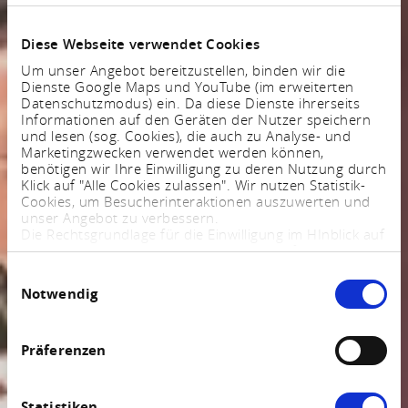
Diese Webseite verwendet Cookies
Um unser Angebot bereitzustellen, binden wir die
Dienste Google Maps und YouTube (im erweiterten
Datenschutzmodus) ein. Da diese Dienste ihrerseits
Informationen auf den Geräten der Nutzer speichern
und lesen (sog. Cookies), die auch zu Analyse- und
Marketingzwecken verwendet werden können,
benötigen wir Ihre Einwilligung zu deren Nutzung durch
Klick auf "Alle Cookies zulassen". Wir nutzen Statistik-
Cookies, um Besucherinteraktionen auszuwerten und
unser Angebot zu verbessern.
Die Rechtsgrundlage für die Einwilligung im HInblick auf
die Speicherung und das Auslesen von Informationen
ist $ 25 Abs. 1 TTDSG sowie im Hinblick auf die
Einwilligungsauswahl
Verarbeitung personenbezogener Daten Art. 6 Abs. 1
Notwendig
lit. a DSGVO.
Sie können Ihre Einstellungen jederzeit mittels eines
Links im Fußbereich der Webseite anpassen und
widerrufen. Weitere Informationen finden Sie in
Präferenzen
unserem
Impressum
und in unserer
Datenschutzerklärung
.
Statistiken