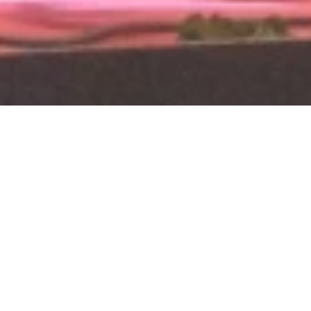
Freitag, 19.03.2027
Simply unplugged
Rhein-Mosel-Str. 45, 56281 Emmelshausen