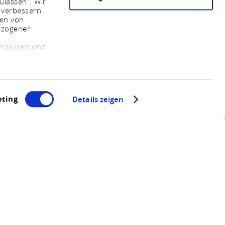
ulassen". Wir
 verbessern.
sen von
ezogener
 anpassen und
ting
Details zeigen
y