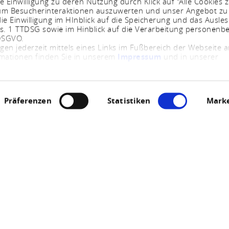
e Einwilligung zu deren Nutzung durch Klick auf "Alle Cookies z
, um Besucherinteraktionen auszuwerten und unser Angebot zu
ie Einwilligung im HInblick auf die Speicherung und das Ausle
bs. 1 TTDSG sowie im Hinblick auf die Verarbeitung personenb
 DSGVO.
ngen jederzeit mittels eines Links im Fußbereich der Webseite
rmationen finden Sie in unserem
Impressum
und in unserer
Präferenzen
Statistiken
Marke
Samstag, 22.08.2026
POINT Revival Part
Rhein-Mosel-Str. 45, 56281 Emmelshausen