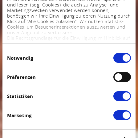
und lesen (sog. Cookies), die auch zu Analyse- und
Marketingzwecken verwendet werden können,
benötigen wir Ihre Einwilligung zu deren Nutzung durch
Klick auf "Alle Cookies zulassen". Wir nutzen Statistik-
Cookies, um Besucherinteraktionen auszuwerten und
unser Angebot zu verbessern.
Die Rechtsgrundlage für die Einwilligung im HInblick auf
die Speicherung und das Auslesen von Informationen
ist $ 25 Abs. 1 TTDSG sowie im Hinblick auf die
Einwilligungsauswahl
Verarbeitung personenbezogener Daten Art. 6 Abs. 1
Notwendig
lit. a DSGVO.
Sie können Ihre Einstellungen jederzeit mittels eines
Links im Fußbereich der Webseite anpassen und
widerrufen. Weitere Informationen finden Sie in
Präferenzen
unserem
Impressum
und in unserer
Datenschutzerklärung
.
Statistiken
Marketing