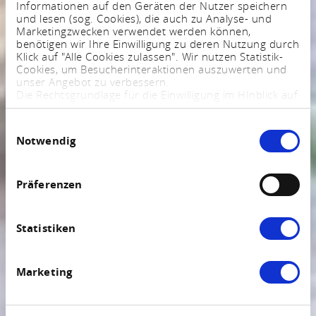
Informationen auf den Geräten der Nutzer speichern
und lesen (sog. Cookies), die auch zu Analyse- und
Marketingzwecken verwendet werden können,
benötigen wir Ihre Einwilligung zu deren Nutzung durch
Klick auf "Alle Cookies zulassen". Wir nutzen Statistik-
Cookies, um Besucherinteraktionen auszuwerten und
unser Angebot zu verbessern.
Die Rechtsgrundlage für die Einwilligung im HInblick auf
die Speicherung und das Auslesen von Informationen
ist $ 25 Abs. 1 TTDSG sowie im Hinblick auf die
Einwilligungsauswahl
Verarbeitung personenbezogener Daten Art. 6 Abs. 1
Notwendig
lit. a DSGVO.
Sie können Ihre Einstellungen jederzeit mittels eines
Links im Fußbereich der Webseite anpassen und
widerrufen. Weitere Informationen finden Sie in
Präferenzen
unserem
Impressum
und in unserer
Datenschutzerklärung
.
Statistiken
Marketing