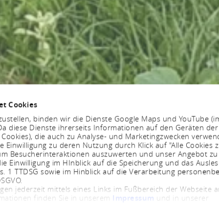
et Cookies
ustellen, binden wir die Dienste Google Maps und YouTube (i
a diese Dienste ihrerseits Informationen auf den Geräten der
. Cookies), die auch zu Analyse- und Marketingzwecken verwe
e Einwilligung zu deren Nutzung durch Klick auf "Alle Cookies z
, um Besucherinteraktionen auszuwerten und unser Angebot zu
ie Einwilligung im HInblick auf die Speicherung und das Ausle
bs. 1 TTDSG sowie im Hinblick auf die Verarbeitung personenb
 DSGVO.
ngen jederzeit mittels eines Links im Fußbereich der Webseite
rmationen finden Sie in unserem
Impressum
und in unserer