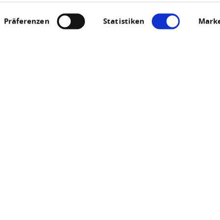
Präferenzen
Statistiken
Marke
Jetzt geöffnet - schließt um 23:59 Uhr
Werlauer Pilzjen
56329 Werlau
ANRUFEN
KARTE