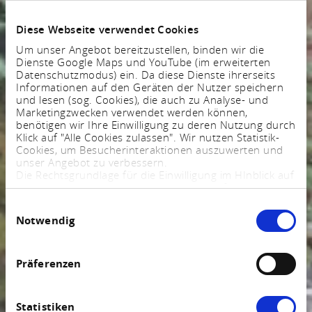
Diese Webseite verwendet Cookies
Um unser Angebot bereitzustellen, binden wir die
Dienste Google Maps und YouTube (im erweiterten
Datenschutzmodus) ein. Da diese Dienste ihrerseits
Informationen auf den Geräten der Nutzer speichern
und lesen (sog. Cookies), die auch zu Analyse- und
Marketingzwecken verwendet werden können,
benötigen wir Ihre Einwilligung zu deren Nutzung durch
Klick auf "Alle Cookies zulassen". Wir nutzen Statistik-
Cookies, um Besucherinteraktionen auszuwerten und
unser Angebot zu verbessern.
Die Rechtsgrundlage für die Einwilligung im HInblick auf
die Speicherung und das Auslesen von Informationen
ist $ 25 Abs. 1 TTDSG sowie im Hinblick auf die
Einwilligungsauswahl
Verarbeitung personenbezogener Daten Art. 6 Abs. 1
Notwendig
lit. a DSGVO.
Sie können Ihre Einstellungen jederzeit mittels eines
Links im Fußbereich der Webseite anpassen und
widerrufen. Weitere Informationen finden Sie in
Präferenzen
unserem
Impressum
und in unserer
Datenschutzerklärung
.
Statistiken