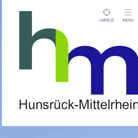
UMFELD
MENÜ