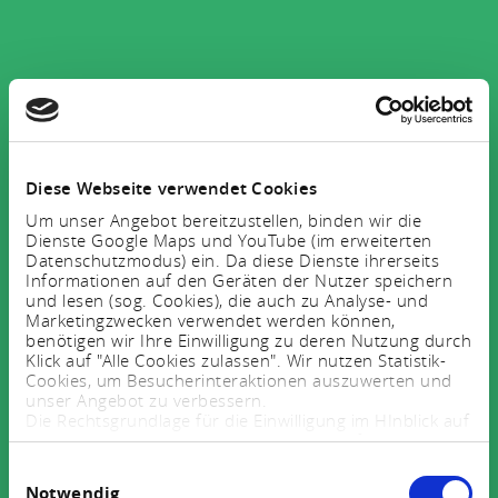
Diese Webseite verwendet Cookies
Um unser Angebot bereitzustellen, binden wir die
Dienste Google Maps und YouTube (im erweiterten
Datenschutzmodus) ein. Da diese Dienste ihrerseits
Informationen auf den Geräten der Nutzer speichern
und lesen (sog. Cookies), die auch zu Analyse- und
Marketingzwecken verwendet werden können,
benötigen wir Ihre Einwilligung zu deren Nutzung durch
Klick auf "Alle Cookies zulassen". Wir nutzen Statistik-
Cookies, um Besucherinteraktionen auszuwerten und
unser Angebot zu verbessern.
Die Rechtsgrundlage für die Einwilligung im HInblick auf
die Speicherung und das Auslesen von Informationen
ist $ 25 Abs. 1 TTDSG sowie im Hinblick auf die
Einwilligungsauswahl
Verarbeitung personenbezogener Daten Art. 6 Abs. 1
Notwendig