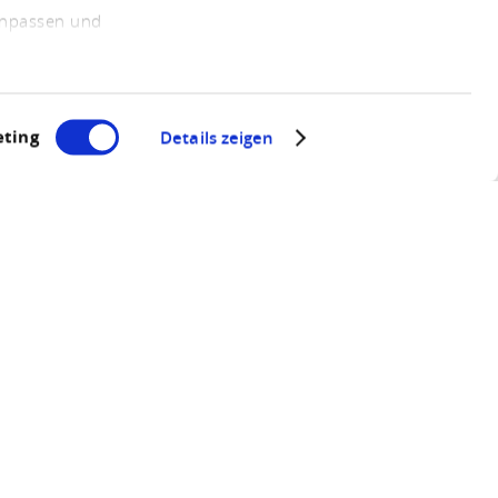
 anpassen und
ting
Details zeigen
aul