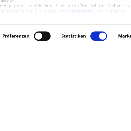
 DSGVO.
ngen jederzeit mittels eines Links im Fußbereich der Webseite
rmationen finden Sie in unserem
Impressum
und in unserer
Präferenzen
Statistiken
Marke
Jetzt geschlossen - öffnet um 11:00 Uhr
pelle St. Peter und P
56291 Thörlingen