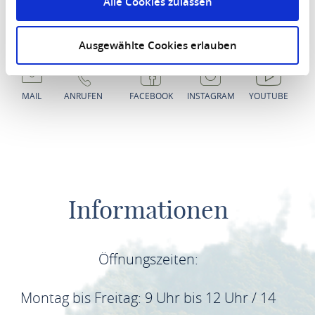
Alle Cookies zulassen
Wir sind für Sie da
Tourist-Information Hunsrück-Mittelrhein
Ausgewählte Cookies erlauben
MAIL
ANRUFEN
FACEBOOK
INSTAGRAM
YOUTUBE
Informationen
Öffnungszeiten:
Montag bis Freitag: 9 Uhr bis 12 Uhr / 14