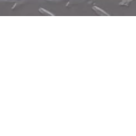
Jetzt geöffnet - schließt um 23:59 Uhr
Geh-Denke-Weg: "Der
Fädler"
Im Park, 56281 Emmelshausen