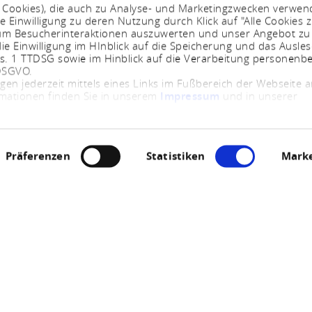
. Cookies), die auch zu Analyse- und Marketingzwecken verwe
e Einwilligung zu deren Nutzung durch Klick auf "Alle Cookies z
, um Besucherinteraktionen auszuwerten und unser Angebot zu
ie Einwilligung im HInblick auf die Speicherung und das Ausle
bs. 1 TTDSG sowie im Hinblick auf die Verarbeitung personenb
 DSGVO.
ngen jederzeit mittels eines Links im Fußbereich der Webseite
rmationen finden Sie in unserem
Impressum
und in unserer
Präferenzen
Statistiken
Marke
Jetzt geöffnet - schließt um 23:59 Uhr
bau- Traumschleife 