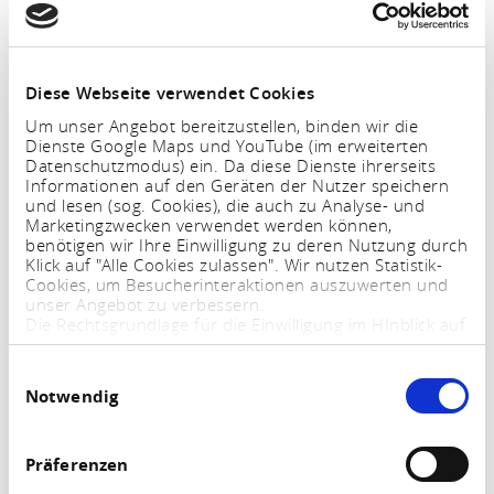
Um diesen Inhalt zu sehen müssen Sie den
Diese Webseite verwendet Cookies
Drittanbieter Cookies zustimmen.
Um unser Angebot bereitzustellen, binden wir die
Dienste Google Maps und YouTube (im erweiterten
Datenschutzmodus) ein. Da diese Dienste ihrerseits
Einstellungen aktualisieren
Informationen auf den Geräten der Nutzer speichern
und lesen (sog. Cookies), die auch zu Analyse- und
Marketingzwecken verwendet werden können,
benötigen wir Ihre Einwilligung zu deren Nutzung durch
Freifunk MYK Heerstraße 87
Klick auf "Alle Cookies zulassen". Wir nutzen Statistik-
Cookies, um Besucherinteraktionen auszuwerten und
56329 St. Goar
unser Angebot zu verbessern.
Die Rechtsgrundlage für die Einwilligung im HInblick auf
die Speicherung und das Auslesen von Informationen
ist $ 25 Abs. 1 TTDSG sowie im Hinblick auf die
Einwilligungsauswahl
Verarbeitung personenbezogener Daten Art. 6 Abs. 1
ROUTE PLANEN
Notwendig
lit. a DSGVO.
Sie können Ihre Einstellungen jederzeit mittels eines
Links im Fußbereich der Webseite anpassen und
widerrufen. Weitere Informationen finden Sie in
Präferenzen
unserem
Impressum
und in unserer