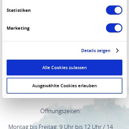
Kontakt
Datenschutzerklärung
.
Wir sind für Sie da
Statistiken
Tourist-Information Hunsrück-Mittelrhein
Marketing
MAIL
ANRUFEN
FACEBOOK
INSTAGRAM
YOUTUBE
Details zeigen
Alle Cookies zulassen
Ausgewählte Cookies erlauben
Informationen
Öffnungszeiten:
Montag bis Freitag: 9 Uhr bis 12 Uhr / 14