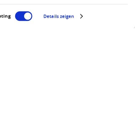
ting
Details zeigen
urscher-