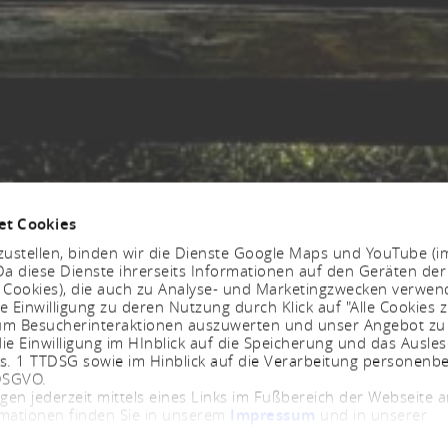
et Cookies
ustellen, binden wir die Dienste Google Maps und YouTube (i
a diese Dienste ihrerseits Informationen auf den Geräten der
. Cookies), die auch zu Analyse- und Marketingzwecken verwe
e Einwilligung zu deren Nutzung durch Klick auf "Alle Cookies z
, um Besucherinteraktionen auszuwerten und unser Angebot zu
ie Einwilligung im HInblick auf die Speicherung und das Ausle
bs. 1 TTDSG sowie im Hinblick auf die Verarbeitung personenb
 DSGVO.
ngen jederzeit mittels eines Links im Fußbereich der Webseite
rmationen finden Sie in unserem
Impressum
und in unserer