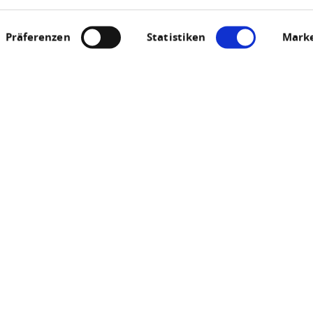
Präferenzen
Statistiken
Marke
ick Traumschleife M
Eselsche
56283 Morshausen
ANRUFEN
KARTE
ck Traumschleife Murscher-Eselsche