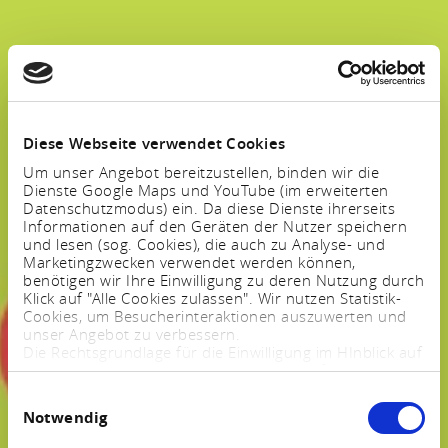
Diese Webseite verwendet Cookies
Um unser Angebot bereitzustellen, binden wir die
Dienste Google Maps und YouTube (im erweiterten
Datenschutzmodus) ein. Da diese Dienste ihrerseits
Informationen auf den Geräten der Nutzer speichern
und lesen (sog. Cookies), die auch zu Analyse- und
Marketingzwecken verwendet werden können,
benötigen wir Ihre Einwilligung zu deren Nutzung durch
Klick auf "Alle Cookies zulassen". Wir nutzen Statistik-
Cookies, um Besucherinteraktionen auszuwerten und
unser Angebot zu verbessern.
Die Rechtsgrundlage für die Einwilligung im HInblick auf
die Speicherung und das Auslesen von Informationen
ist $ 25 Abs. 1 TTDSG sowie im Hinblick auf die
Einwilligungsauswahl
Verarbeitung personenbezogener Daten Art. 6 Abs. 1
Notwendig
lit. a DSGVO.
Sie können Ihre Einstellungen jederzeit mittels eines