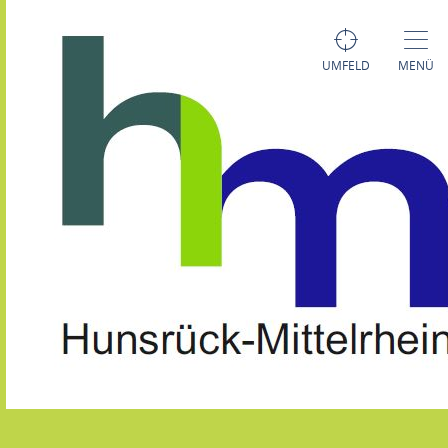
UMFELD
MENÜ