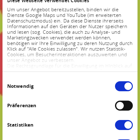
Diese Webseite verwendet Cookies
Um unser Angebot bereitzustellen, binden wir die
Dienste Google Maps und YouTube (im erweiterten
Datenschutzmodus) ein. Da diese Dienste ihrerseits
Informationen auf den Geräten der Nutzer speichern
und lesen (sog. Cookies), die auch zu Analyse- und
Marketingzwecken verwendet werden können,
benötigen wir Ihre Einwilligung zu deren Nutzung durch
Klick auf "Alle Cookies zulassen". Wir nutzen Statistik-
Cookies, um Besucherinteraktionen auszuwerten und
unser Angebot zu verbessern.
Die Rechtsgrundlage für die Einwilligung im HInblick auf
die Speicherung und das Auslesen von Informationen
ist $ 25 Abs. 1 TTDSG sowie im Hinblick auf die
Einwilligungsauswahl
Verarbeitung personenbezogener Daten Art. 6 Abs. 1
Notwendig
lit. a DSGVO.
Sie können Ihre Einstellungen jederzeit mittels eines
Links im Fußbereich der Webseite anpassen und
widerrufen. Weitere Informationen finden Sie in
Präferenzen
unserem
Impressum
und in unserer
Datenschutzerklärung
.
Statistiken