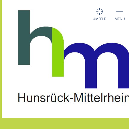
UMFELD
MENÜ