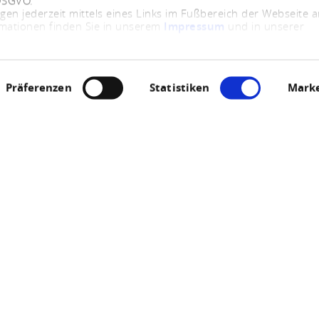
 DSGVO.
ngen jederzeit mittels eines Links im Fußbereich der Webseite
rmationen finden Sie in unserem
Impressum
und in unserer
Präferenzen
Statistiken
Marke
Jetzt geöffnet - schließt um 23:59 Uhr
efibrillator in Niede
Hauptstr. 16, 56291 Niedert