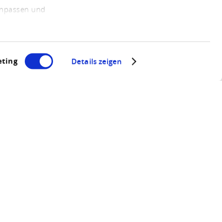
 anpassen und
ting
Details zeigen
rt