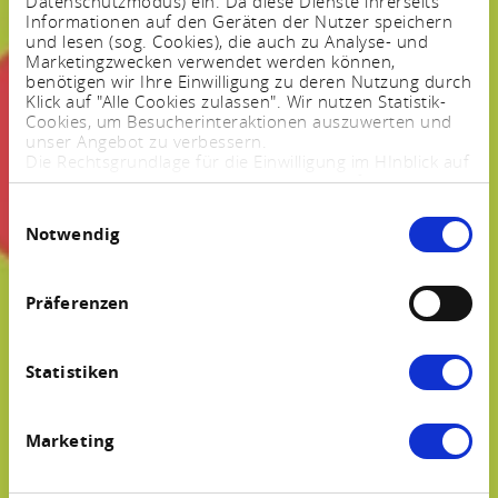
Datenschutzmodus) ein. Da diese Dienste ihrerseits
Informationen auf den Geräten der Nutzer speichern
und lesen (sog. Cookies), die auch zu Analyse- und
Marketingzwecken verwendet werden können,
benötigen wir Ihre Einwilligung zu deren Nutzung durch
Klick auf "Alle Cookies zulassen". Wir nutzen Statistik-
Cookies, um Besucherinteraktionen auszuwerten und
unser Angebot zu verbessern.
Die Rechtsgrundlage für die Einwilligung im HInblick auf
die Speicherung und das Auslesen von Informationen
ist $ 25 Abs. 1 TTDSG sowie im Hinblick auf die
Einwilligungsauswahl
Verarbeitung personenbezogener Daten Art. 6 Abs. 1
Notwendig
lit. a DSGVO.
Sie können Ihre Einstellungen jederzeit mittels eines
Links im Fußbereich der Webseite anpassen und
widerrufen. Weitere Informationen finden Sie in
Präferenzen
unserem
Impressum
und in unserer
Datenschutzerklärung
.
Statistiken
Marketing