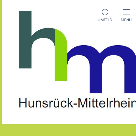
UMFELD
MENÜ