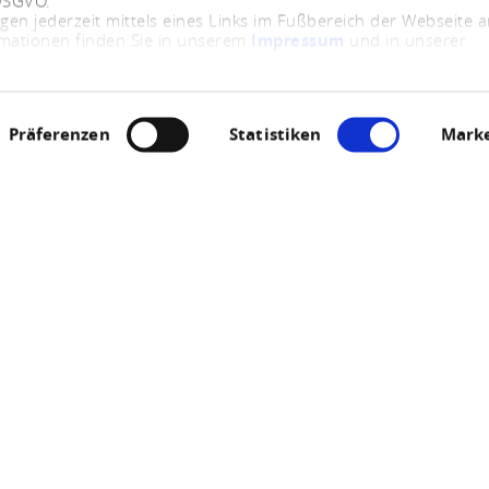
 DSGVO.
ngen jederzeit mittels eines Links im Fußbereich der Webseite
rmationen finden Sie in unserem
Impressum
und in unserer
Präferenzen
Statistiken
Marke
Jetzt geöffnet - schließt um 23:59 Uhr
rillator in Gonders
Buchenweg 3, 56283 Gondershausen