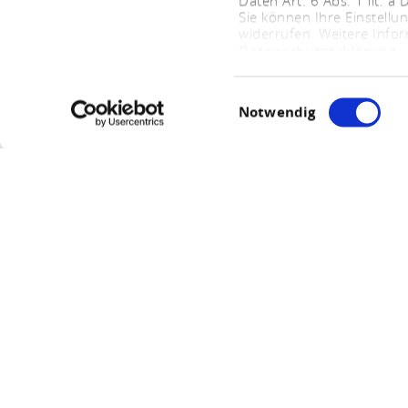
Daten Art. 6 Abs. 1 lit. a
Sie können Ihre Einstellu
widerrufen. Weitere Info
Datenschutzerklärung
.
Einwilligungsauswahl
Notwendig
Defib