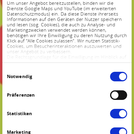
Um unser Angebot bereitzustellen, binden wir die
Dienste Google Maps und YouTube (im erweiterten
Datenschutzmodus) ein. Da diese Dienste ihrerseits
Informationen auf den Geräten der Nutzer speichern
und lesen (sog. Cookies), die auch zu Analyse- und
Marketingzwecken verwendet werden können,
benötigen wir Ihre Einwilligung zu deren Nutzung durch
Klick auf "Alle Cookies zulassen". Wir nutzen Statistik-
Cookies, um Besucherinteraktionen auszuwerten und
unser Angebot zu verbessern.
Die Rechtsgrundlage für die Einwilligung im HInblick auf
die Speicherung und das Auslesen von Informationen
ist $ 25 Abs. 1 TTDSG sowie im Hinblick auf die
Einwilligungsauswahl
Verarbeitung personenbezogener Daten Art. 6 Abs. 1
Notwendig
lit. a DSGVO.
Sie können Ihre Einstellungen jederzeit mittels eines
Links im Fußbereich der Webseite anpassen und
widerrufen. Weitere Informationen finden Sie in
Präferenzen
unserem
Impressum
und in unserer
Datenschutzerklärung
.
Statistiken
Marketing