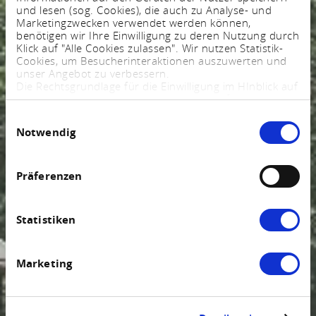
und lesen (sog. Cookies), die auch zu Analyse- und
Marketingzwecken verwendet werden können,
benötigen wir Ihre Einwilligung zu deren Nutzung durch
Klick auf "Alle Cookies zulassen". Wir nutzen Statistik-
Cookies, um Besucherinteraktionen auszuwerten und
unser Angebot zu verbessern.
Die Rechtsgrundlage für die Einwilligung im HInblick auf
die Speicherung und das Auslesen von Informationen
ist $ 25 Abs. 1 TTDSG sowie im Hinblick auf die
Einwilligungsauswahl
Verarbeitung personenbezogener Daten Art. 6 Abs. 1
Notwendig
lit. a DSGVO.
Sie können Ihre Einstellungen jederzeit mittels eines
Links im Fußbereich der Webseite anpassen und
widerrufen. Weitere Informationen finden Sie in
Präferenzen
unserem
Impressum
und in unserer
Datenschutzerklärung
.
Statistiken
Marketing