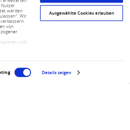
m erweiterten
 Nutzer
ndet werden
Ausgewählte Cookies erlauben
ulassen". Wir
 verbessern.
sen von
ezogener
 anpassen und
ting
Details zeigen
en