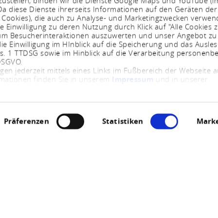
ustellen, binden wir die Dienste Google Maps und YouTube (i
a diese Dienste ihrerseits Informationen auf den Geräten der
. Cookies), die auch zu Analyse- und Marketingzwecken verwe
e Einwilligung zu deren Nutzung durch Klick auf "Alle Cookies z
, um Besucherinteraktionen auszuwerten und unser Angebot zu
ie Einwilligung im HInblick auf die Speicherung und das Ausle
bs. 1 TTDSG sowie im Hinblick auf die Verarbeitung personenb
 DSGVO.
ngen jederzeit mittels eines Links im Fußbereich der Webseite
rmationen finden Sie in unserem
Impressum
und in unserer
Präferenzen
Statistiken
Marke
Jetzt geöffnet - schließt um 23:59 Uhr
ahnhof Emmelshaus