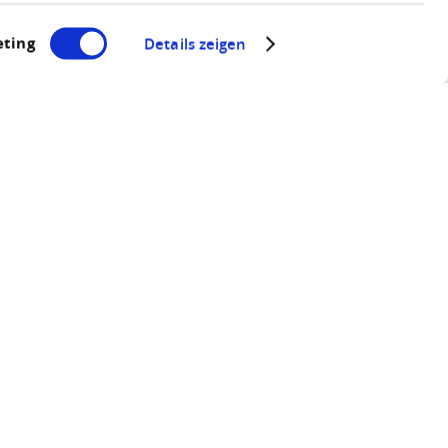
ting
Details zeigen
ukel"