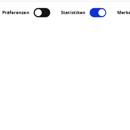
Präferenzen
Statistiken
Marke
Jetzt geöffnet - schließt um 23:59 Uhr
ichtspunkt "Die Scha
55430 Oberwesel
ANRUFEN
KARTE