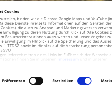
et Cookies
ustellen, binden wir die Dienste Google Maps und YouTube (i
a diese Dienste ihrerseits Informationen auf den Geräten der
. Cookies), die auch zu Analyse- und Marketingzwecken verwe
e Einwilligung zu deren Nutzung durch Klick auf "Alle Cookies z
, um Besucherinteraktionen auszuwerten und unser Angebot zu
ie Einwilligung im HInblick auf die Speicherung und das Ausle
bs. 1 TTDSG sowie im Hinblick auf die Verarbeitung personenb
 DSGVO.
ngen jederzeit mittels eines Links im Fußbereich der Webseite
rmationen finden Sie in unserem
Impressum
und in unserer
Präferenzen
Statistiken
Marke
Jetzt geöffnet - schließt um 23:59 Uhr