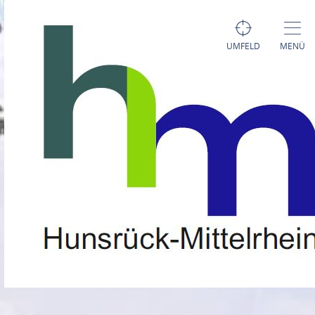
UMFELD
MENÜ