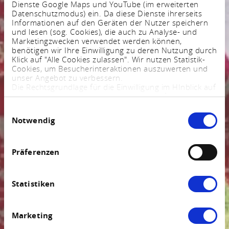
Dienste Google Maps und YouTube (im erweiterten
Datenschutzmodus) ein. Da diese Dienste ihrerseits
Informationen auf den Geräten der Nutzer speichern
und lesen (sog. Cookies), die auch zu Analyse- und
Marketingzwecken verwendet werden können,
benötigen wir Ihre Einwilligung zu deren Nutzung durch
Klick auf "Alle Cookies zulassen". Wir nutzen Statistik-
Cookies, um Besucherinteraktionen auszuwerten und
unser Angebot zu verbessern.
Die Rechtsgrundlage für die Einwilligung im HInblick auf
die Speicherung und das Auslesen von Informationen
ist $ 25 Abs. 1 TTDSG sowie im Hinblick auf die
Einwilligungsauswahl
Verarbeitung personenbezogener Daten Art. 6 Abs. 1
Notwendig
lit. a DSGVO.
Sie können Ihre Einstellungen jederzeit mittels eines
Links im Fußbereich der Webseite anpassen und
widerrufen. Weitere Informationen finden Sie in
Präferenzen
unserem
Impressum
und in unserer
Datenschutzerklärung
.
Statistiken
Marketing